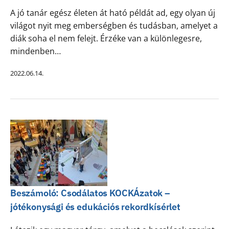
A jó tanár egész életen át ható példát ad, egy olyan új
világot nyit meg emberségben és tudásban, amelyet a
diák soha el nem felejt. Érzéke van a különlegesre,
mindenben…
2022.06.14.
Beszámoló: Csodálatos KOCKÁzatok –
jótékonysági és edukációs rekordkísérlet