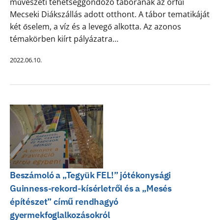
művészeti tehetséggondozó táborának az orfűi
Mecseki Diákszállás adott otthont. A tábor tematikáját
két őselem, a víz és a levegő alkotta. Az azonos
témakörben kiírt pályázatra…
2022.06.10.
Beszámoló a „Tegyük FEL!” jótékonysági
Guinness-rekord-kísérletről és a „Mesés
építészet” című rendhagyó
gyermekfoglalkozásokról