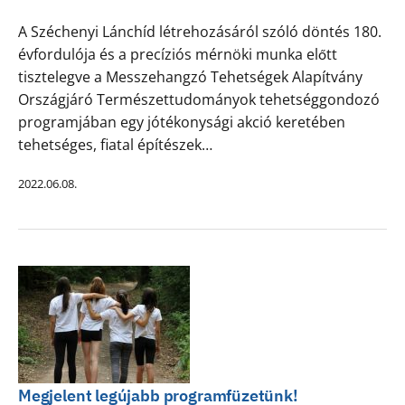
A Széchenyi Lánchíd létrehozásáról szóló döntés 180.
évfordulója és a precíziós mérnöki munka előtt
tisztelegve a Messzehangzó Tehetségek Alapítvány
Országjáró Természettudományok tehetséggondozó
programjában egy jótékonysági akció keretében
tehetséges, fiatal építészek…
2022.06.08.
Megjelent legújabb programfüzetünk!