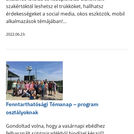
szakértőktől leshetsz el trükköket, hallhatsz
érdekességeket a social media, okos eszközök, mobil
alkalmazások témájában!…
2022.06.23.
Fenntarthatósági Témanap – program
osztályoknak
Gondoltad volna, hogy a vasárnapi ebédhez
felhasznált sütőzsiradékból biodízel készül?