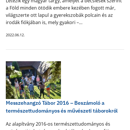
Létezik egy magyar tárgy, amelyet a becslések szerint
a Föld minden ötödik embere kezében fogott már,
világszerte ott lapul a gyerekszobák polcain és az
irodák fiókjában is, mely gyakori –…
2022.06.12.
Messzehangzó Tábor 2016 – Beszámoló a
természettudományos és művészeti táborokról
Az alapítvány 2016-os természettudományos és