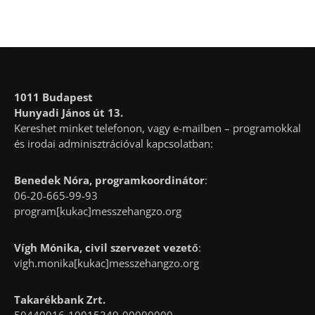
1011 Budapest
Hunyadi János út 13.
Kereshet minket telefonon, vagy e-mailben – programokkal
és irodai adminisztrációval kapcsolatban:
Benedek Nóra, programkoordinátor
:
06-20-665-99-93
program[kukac]messzehangzo.org
Vígh Mónika, civil szervezet vezető
:
vigh.monika[kukac]messzehangzo.org
Takarékbank Zrt.
50440016-10015249-00000000