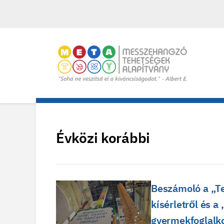
Évközi korábbi
Beszámoló a „Te
kísérletről és 
gyermekfoglalk