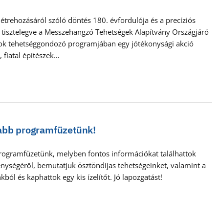
étrehozásáról szóló döntés 180. évfordulója és a precíziós
tisztelegve a Messzehangzó Tehetségek Alapítvány Országjáró
 tehetséggondozó programjában egy jótékonysági akció
 fiatal építészek…
jabb programfüzetünk!
rogramfüzetünk, melyben fontos információkat találhattok
nységéről, bemutatjuk ösztöndíjas tehetségeinket, valamint a
ból és kaphattok egy kis ízelítőt. Jó lapozgatást!