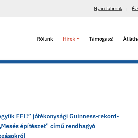
Nyári táborok
Év
Rólunk
Hírek
Támogass!
Átláth
gyük FEL!” jótékonysági Guinness-rekord-
a „Mesés építészet” című rendhagyó
ozásokról