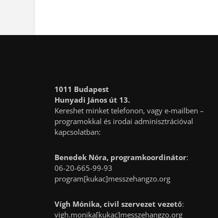
1011 Budapest
Hunyadi János út 13.
Kereshet minket telefonon, vagy e-mailben –
programokkal és irodai adminisztrációval
kapcsolatban:
Benedek Nóra, programkoordinátor
:
06-20-665-99-93
program[kukac]messzehangzo.org
Vígh Mónika, civil szervezet vezető
:
vigh.monika[kukac]messzehangzo.org