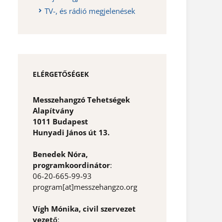
TV-, és rádió megjelenések
ELÉRGETŐSÉGEK
Messzehangzó Tehetségek
Alapítvány
1011 Budapest
Hunyadi János út 13.
Benedek Nóra,
programkoordinátor
:
06-20-665-99-93
program[at]messzehangzo.org
Vígh Mónika, civil szervezet
vezető
: