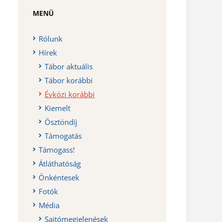
MENÜ
Rólunk
Hírek
Tábor aktuális
Tábor korábbi
Évközi korábbi
Kiemelt
Ösztöndíj
Támogatás
Támogass!
Átláthatóság
Önkéntesek
Fotók
Média
Sajtómegjelenések