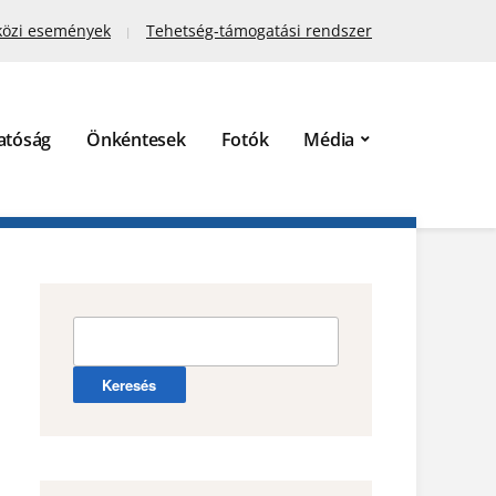
közi események
Tehetség-támogatási rendszer
atóság
Önkéntesek
Fotók
Média
Keresés: