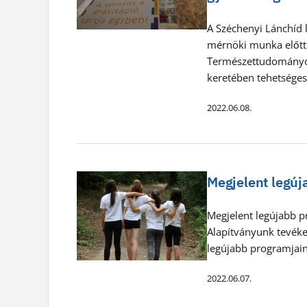
A Széchenyi Lánchíd l
mérnöki munka előtt 
Természettudományok
keretében tehetséges,
2022.06.08.
Megjelent legú
Megjelent legújabb p
Alapítványunk tevéke
legújabb programjaink
2022.06.07.