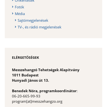
Önkéntesek
Fotók
Média
Sajtómegjelenések
TV-, és rádió megjelenések
ELÉRGETŐSÉGEK
Messzehangzó Tehetségek Alapítvány
1011 Budapest
Hunyadi János út 13.
Benedek Nóra, programkoordinátor
:
06-20-665-99-93
program[at]messzehangzo.org