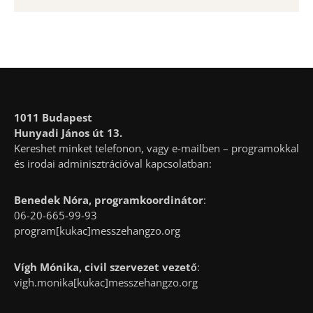
1011 Budapest
Hunyadi János út 13.
Kereshet minket telefonon, vagy e-mailben – programokkal
és irodai adminisztrációval kapcsolatban:
Benedek Nóra, programkoordinátor
:
06-20-665-99-93
program[kukac]messzehangzo.org
Vígh Mónika, civil szervezet vezető
:
vigh.monika[kukac]messzehangzo.org