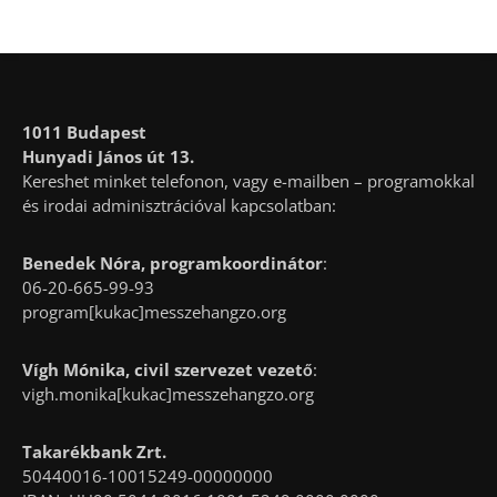
1011 Budapest
Hunyadi János út 13.
Kereshet minket telefonon, vagy e-mailben – programokkal
és irodai adminisztrációval kapcsolatban:
Benedek Nóra, programkoordinátor
:
06-20-665-99-93
program[kukac]messzehangzo.org
Vígh Mónika, civil szervezet vezető
:
vigh.monika[kukac]messzehangzo.org
Takarékbank Zrt.
50440016-10015249-00000000