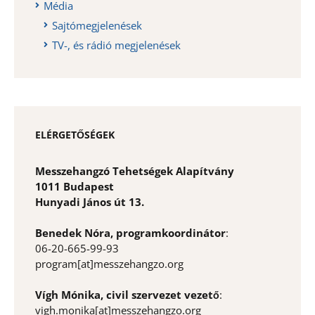
Média
Sajtómegjelenések
TV-, és rádió megjelenések
ELÉRGETŐSÉGEK
Messzehangzó Tehetségek Alapítvány
1011 Budapest
Hunyadi János út 13.
Benedek Nóra, programkoordinátor
:
06-20-665-99-93
program[at]messzehangzo.org
Vígh Mónika, civil szervezet vezető
:
vigh.monika[at]messzehangzo.org